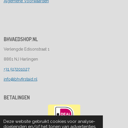
Algemene Voorwaarden
BHVAEDSHOP.NL
Verlengde Edisonstraat 1
8861 NJ Harlingen
+31 517201027
info@bhvfirstaid.nl
BETALINGEN
Deze website gebruikt cookies voor analyse-
doeleinden en/of het tonen van advertenties.