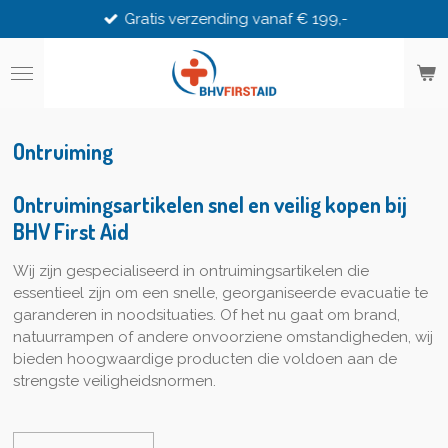
Gratis verzending vanaf € 199,-
Ga
direct
naar
de
hoofdinhoud
Ontruiming
Ontruimingsartikelen snel en veilig kopen bij
BHV First Aid
Wij zijn gespecialiseerd in ontruimingsartikelen die
essentieel zijn om een snelle, georganiseerde evacuatie te
garanderen in noodsituaties. Of het nu gaat om brand,
natuurrampen of andere onvoorziene omstandigheden, wij
bieden hoogwaardige producten die voldoen aan de
strengste veiligheidsnormen.