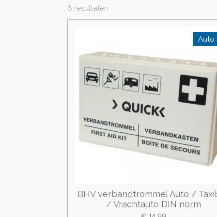
6 resultaten
Auto 
BHV verbandtrommel Auto / Taxi
/ Vrachtauto DIN norm
€ 14,99