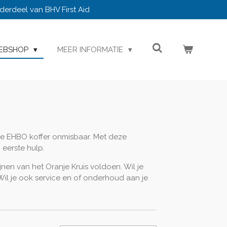
derdeel van BHV First Aid
EBSHOP
MEER INFORMATIE
lde EHBO koffer onmisbaar. Met deze
 eerste hulp.
jnen van het Oranje Kruis voldoen. Wil je
il je ook service en of onderhoud aan je