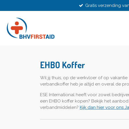
Gratis verzending van
Ga
direct
naar
de
hoofdinhoud
EHBO Koffer
Wil jij thuis, op de werkvloer of op vakan
verbandkoffer heb je altijd en overal de pr
ESE International heeft voor zowel bedrijve
een EHBO koffer kopen? Bekijk het aanbod h
verbandmiddelen?
Kijk dan hier voor ons 