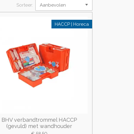
Sorteer:
HACCP | Horeca
BHV verbandtrommel HACCP
(gevuld) met wandhouder
€ 58,50