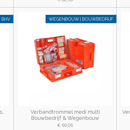
N BHV
WEGENBOUW | BOUWBEDRIJF
s,
Verbandtrommel medi multi
Ve
Bouwbedrijf & Wegenbouw
€ 59,05