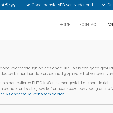
af € 199,-
Goedkoopste AED van Nederland!
On
HOME
CONTACT
W
tie goed voorbereid zijn op een ongeluk? Dan is een goed gevu
oducten binnen handbereik die nodig zijn voor het verlenen van
n als particulieren EHBO koffers samengesteld die aan de richtli
ieronder en bestel jouw koffer naar keuze eenvoudig online. W
Jaarlijks onderhoud verbandmiddelen.