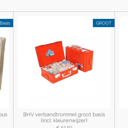
Basis
GROOT
bus
BHV verbandtrommel groot basis
(incl. kleurenwijzer)
€ 62,50