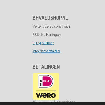
BHVAEDSHOP.NL
Verlengde Edisonstraat 1
8861 NJ Harlingen
+31 517201027
info@bhvfirstaid.nl
BETALINGEN
© 2022 - 2026 bhvaedshop