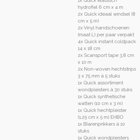
1x Quick elastisch
hydrofiel 6 cm x 4 m
2x Quick ideaal windsel (8
cm x 5 m)
2x Vinyl handschoenen
(maat L) per paar verpakt
4x Quick instant coldpack
14 x 18 cm
2x Scansport tape 3,8 cm
x 10 m
2x Non-woven hechtstrips
3 x 75 mm
à
5 stuks
1x Quick assortiment
wondpleisters
à
30 stuks
1x Quick synthetische
watten (10 cm x 3 m)
1x Quick hechtpleister
(1,25 cm x 5 m) EHBO
1x Blarenprikkers
à
10
stuks
1x Quick wondpleisters