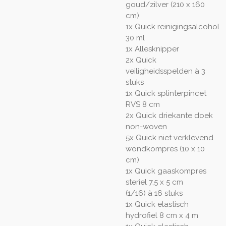
goud/zilver (210 x 160
cm)
1x Quick reinigingsalcohol
30 ml
1x Allesknipper
2x Quick
veiligheidsspelden
à
3
stuks
1x Quick splinterpincet
RVS 8 cm
2x Quick driekante doek
non-woven
5x Quick niet verklevend
wondkompres (10 x 10
cm)
1x Quick gaaskompres
steriel 7,5 x 5 cm
(1/16)
à
16 stuks
1x Quick elastisch
hydrofiel 8 cm x 4 m