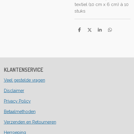
textiel (10 cm x 6 cm)
à
10
stuks
D
D
S
D
e
e
h
e
l
e
a
l
e
l
r
e
n
e
n
KLANTENSERVICE
Veel gestelde vragen
Disclaimer
Privacy Policy
Betaalmethoden
Verzenden en Retourneren
Herroeping