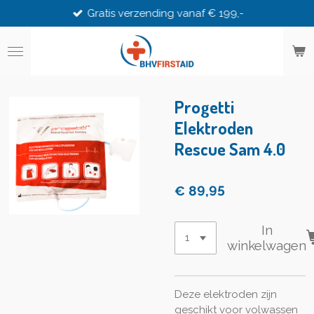
Gratis verzending vanaf € 199,-
Ga
direct
naar
de
hoofdinhoud
Progetti
Elektroden
Rescue Sam 4.0
€ 89,95
In
winkelwagen
Deze elektroden zijn
geschikt voor volwassen