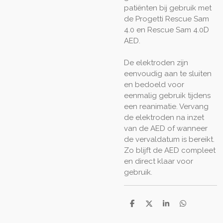
patiënten bij gebruik met
de Progetti Rescue Sam
4.0 en Rescue Sam 4.0D
AED.
De elektroden zijn
eenvoudig aan te sluiten
en bedoeld voor
eenmalig gebruik tijdens
een reanimatie. Vervang
de elektroden na inzet
van de AED of wanneer
de vervaldatum is bereikt.
Zo blijft de AED compleet
en direct klaar voor
gebruik.
D
D
S
D
e
e
h
e
l
e
a
l