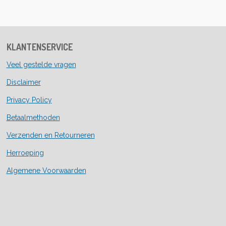
e
l
r
e
n
e
n
KLANTENSERVICE
Veel gestelde vragen
Disclaimer
Privacy Policy
Betaalmethoden
Verzenden en Retourneren
Herroeping
Algemene Voorwaarden