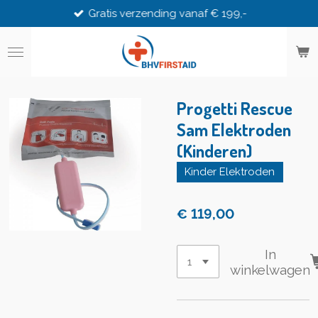
Gratis verzending vanaf € 199,-
Ga
direct
naar
de
hoofdinhoud
Progetti Rescue
Sam Elektroden
(Kinderen)
Kinder Elektroden
€ 119,00
In
winkelwagen