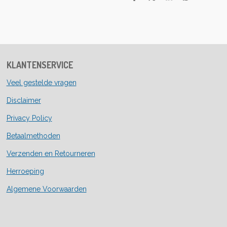
D
D
S
D
e
e
h
e
l
e
a
l
e
l
r
e
n
e
n
KLANTENSERVICE
Veel gestelde vragen
Disclaimer
Privacy Policy
Betaalmethoden
Verzenden en Retourneren
Herroeping
Algemene Voorwaarden