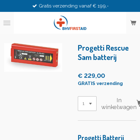
Gratis verzending vanaf € 199,-
Ga
direct
naar
de
hoofdinhoud
Progetti Rescue
Sam batterij
€ 229,00
GRATIS verzending
In
winkelwagen
Progetti Batterij