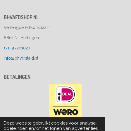
BHVAEDSHOP.NL
Verlengde Edisonstraat 1
8861 NJ Harlingen
+31 517201027
info@bhvfirstaid.nl
BETALINGEN
© 2022 - 2026 bhvaedshop
Deze website gebruikt cookies voor analyse-
Powered by
JouwWeb
doeleinden en/of het tonen van advertenties.