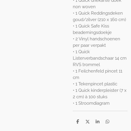
• 1 Quick driekante doek
non woven
• 1 Quick Reddingsdeken
goud/zilver (210 x 160 cm)
• 1 Quick Safe Kiss
beademingsdoekje
• 2 Vinyl handschoenen
per paar verpakt
• 1 Quick
Listerverbandschaar 14 cm
RVS trommel
• 1 Feilchenfeld pincet 11
cm
• 1 Tekenpincet plastic
• 1 Quick kinderpleister (7 x
2 cm) à 100 stuks
• 1 Stroomdiagram
D
D
S
D
e
e
h
e