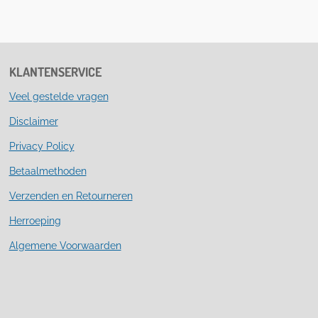
l
e
a
l
e
l
r
e
n
e
n
KLANTENSERVICE
Veel gestelde vragen
Disclaimer
Privacy Policy
Betaalmethoden
Verzenden en Retourneren
Herroeping
Algemene Voorwaarden